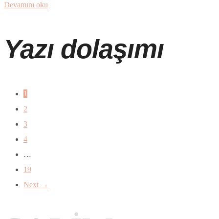
Devamını oku
Yazı dolaşımı
1
2
3
4
…
19
Next →