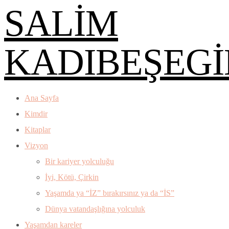
SALİM
KADIBEŞEGİ
Ana Sayfa
Kimdir
Kitaplar
Vizyon
Bir kariyer yolculuğu
İyi, Kötü, Çirkin
Yaşamda ya “İZ” bırakırsınız ya da “İS”
Dünya vatandaşlığına yolculuk
Yaşamdan kareler