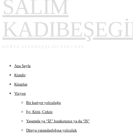
SALİM
KADIBEŞEGİ
DÜNYA VATANDAŞLIĞI YOLCUSU
Ana Sayfa
Kimdir
Kitaplar
Vizyon
Bir kariyer yolculuğu
İyi, Kötü, Çirkin
Yaşamda ya “İZ” bırakırsınız ya da “İS”
Dünya vatandaşlığına yolculuk