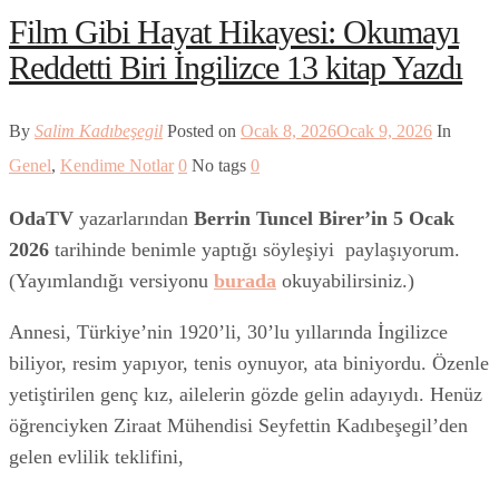
Film Gibi Hayat Hikayesi: Okumayı
Reddetti Biri İngilizce 13 kitap Yazdı
By
Salim Kadıbeşegil
Posted on
Ocak 8, 2026
Ocak 9, 2026
In
Genel
,
Kendime Notlar
0
No tags
0
OdaTV
yazarlarından
Berrin Tuncel Birer’in
5 Ocak
2026
tarihinde benimle yaptığı söyleşiyi paylaşıyorum.
(Yayımlandığı versiyonu
burada
okuyabilirsiniz.)
Annesi, Türkiye’nin 1920’li, 30’lu yıllarında İngilizce
biliyor, resim yapıyor, tenis oynuyor, ata biniyordu. Özenle
yetiştirilen genç kız, ailelerin gözde gelin adayıydı. Henüz
öğrenciyken Ziraat Mühendisi Seyfettin Kadıbeşegil’den
gelen evlilik teklifini,