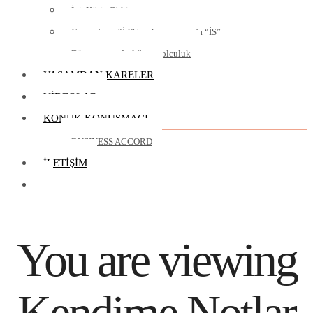
İyi, Kötü, Çirkin
Yaşamda ya “İZ” bırakırsınız ya da “İS”
Dünya vatandaşlığına yolculuk
YAŞAMDAN KARELER
VIDEOLAR
KONUK KONUŞMACI
BUSINESS ACCORD
İLETIŞIM
You are viewing
Kendime Notlar