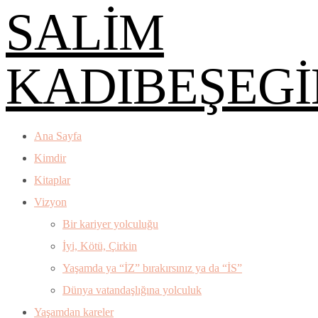
SALİM
KADIBEŞEGİ
Ana Sayfa
Kimdir
Kitaplar
Vizyon
Bir kariyer yolculuğu
İyi, Kötü, Çirkin
Yaşamda ya “İZ” bırakırsınız ya da “İS”
Dünya vatandaşlığına yolculuk
Yaşamdan kareler