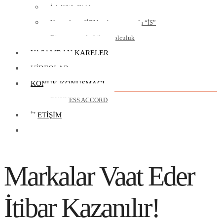
İyi, Kötü, Çirkin
Yaşamda ya “İZ” bırakırsınız ya da “İS”
Dünya vatandaşlığına yolculuk
YAŞAMDAN KARELER
VIDEOLAR
KONUK KONUŞMACI
BUSINESS ACCORD
İLETIŞIM
Markalar Vaat Eder
İtibar Kazanılır!