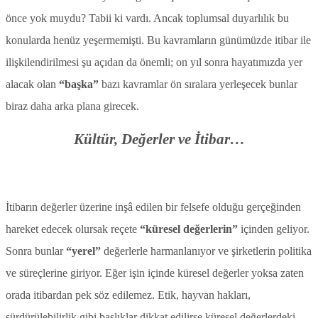
önce yok muydu? Tabii ki vardı. Ancak toplumsal duyarlılık bu
konularda henüz yeşermemişti. Bu kavramların günümüzde itibar ile
ilişkilendirilmesi şu açıdan da önemli; on yıl sonra hayatımızda yer
alacak olan
“başka”
bazı kavramlar ön sıralara yerleşecek bunlar
biraz daha arka plana girecek.
Kültür, Değerler ve İtibar…
İtibarın değerler üzerine inşâ edilen bir felsefe olduğu gerçeğinden
hareket edecek olursak reçete
“küresel değerlerin”
içinden geliyor.
Sonra bunlar
“yerel”
değerlerle harmanlanıyor ve şirketlerin politika
ve süreçlerine giriyor. Eğer işin içinde küresel değerler yoksa zaten
orada itibardan pek söz edilemez. Etik, hayvan hakları,
sürdürülebilirlik gibi başlıklar dikkat edilirse küresel değerlerdeki