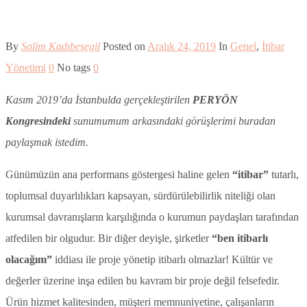
By
Salim Kadıbeşegil
Posted on
Aralık 24, 2019
In
Genel
,
İtibar
Yönetimi
0
No tags
0
Kasım 2019’da İstanbulda gerçekleştirilen
PERYÖN
Kongresindeki
sunumumum arkasındaki görüşlerimi buradan
paylaşmak istedim.
Günümüzün ana performans göstergesi haline gelen
“itibar”
tutarlı,
toplumsal duyarlılıkları kapsayan, sürdürülebilirlik niteliği olan
kurumsal davranışların karşılığında o kurumun paydaşları tarafından
atfedilen bir olgudur. Bir diğer deyişle, şirketler
“ben itibarlı
olacağım”
iddiası ile proje yönetip itibarlı olmazlar! Kültür ve
değerler üzerine inşa edilen bu kavram bir proje değil felsefedir.
Ürün hizmet kalitesinden, müşteri memnuniyetine, çalışanların