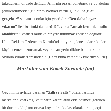
tüketicilerin önünde değildir. Algılarla pazarı yönetmek ve bu algıları
şekillendirmekle ilgili bir misyonları vardır. Çünkü
“algılar
gerçektir”
saptaması onlar için yeterlidir.
“Ben daha beyaz
yıkarım”
ile “
benimki daha sütlü”,
ya da
“ancak benimle mutlu
olabilirsin”
vaatleri mutlaka bir yere tutunmak zorunda değildir.
Hatta Reklam Özdenetim Kurulu’ndan uyarı gelene kadar rakipleri
küçümsemek, azımsamak veya onları yerin dibine batırmak bile
oyunun kuralları arasındadır. (Hatta buna yaratıcılık bile diyebiliriz)
Markalar vaat Etmek Zorunda (mı)
Geçtiğimiz aylarda yaşanan
“Zilli ve Sally”
biraları aslında
markaların vaat ettiği ve itibarın kazanılarak elde edilmesi gereken
bir durum olduğunu ortaya koyan örnek olay olarak tarihe geçti.