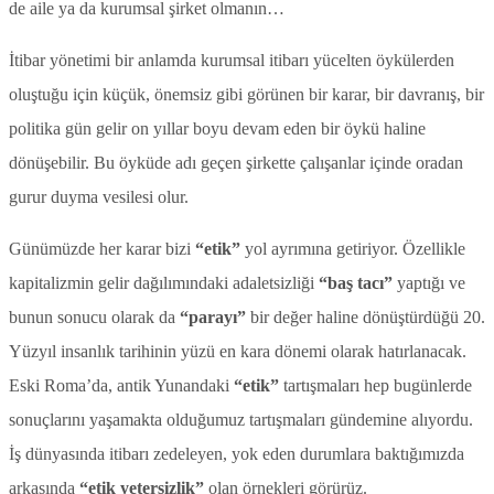
de aile ya da kurumsal şirket olmanın…
İtibar yönetimi bir anlamda kurumsal itibarı yücelten öykülerden
oluştuğu için küçük, önemsiz gibi görünen bir karar, bir davranış, bir
politika gün gelir on yıllar boyu devam eden bir öykü haline
dönüşebilir. Bu öyküde adı geçen şirkette çalışanlar içinde oradan
gurur duyma vesilesi olur.
Günümüzde her karar bizi
“etik”
yol ayrımına getiriyor. Özellikle
kapitalizmin gelir dağılımındaki adaletsizliği
“baş tacı”
yaptığı ve
bunun sonucu olarak da
“parayı”
bir değer haline dönüştürdüğü 20.
Yüzyıl insanlık tarihinin yüzü en kara dönemi olarak hatırlanacak.
Eski Roma’da, antik Yunandaki
“etik”
tartışmaları hep bugünlerde
sonuçlarını yaşamakta olduğumuz tartışmaları gündemine alıyordu.
İş dünyasında itibarı zedeleyen, yok eden durumlara baktığımızda
arkasında
“etik yetersizlik”
olan örnekleri görürüz.