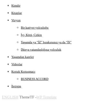
Kimdir
Kitaplar
Vizyon
Bir kariyer yolculuğu
İyi, Kötü, Çirkin
Yaşamda ya “İZ” bırakırsınız ya da “İS”
Dünya vatandaşlığına yolculuk
Yaşamdan kareler
Videolar
Konuk Konuşmacı
BUSINESS ACCORD
İletişim
ENGLISH
ThemeTF -
WP Template