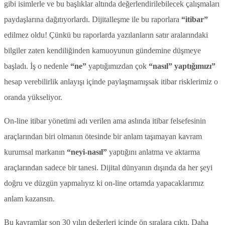
gibi isimlerle ve bu başlıklar altında değerlendirilebilecek çalışmaları
paydaşlarına dağıtıyorlardı. Dijitalleşme ile bu raporlara
“itibar”
edilmez oldu! Çünkü bu raporlarda yazılanların satır aralarındaki
bilgiler zaten kendiliğinden kamuoyunun gündemine düşmeye
başladı. İş o nedenle
“ne”
yaptığımızdan çok
“nasıl”
yaptığımızı”
hesap verebilirlik anlayışı içinde paylaşmamışsak itibar risklerimiz o
oranda yükseliyor.
On-line itibar yönetimi adı verilen ama aslında itibar felsefesinin
araçlarından biri olmanın ötesinde bir anlam taşımayan kavram
kurumsal markanın
“neyi-nasıl”
yaptığını anlatma ve aktarma
araçlarından sadece bir tanesi. Dijital dünyanın dışında da her şeyi
doğru ve düzgün yapmalıyız ki on-line ortamda yapacaklarımız
anlam kazansın.
Bu kavramlar son 30 yılın değerleri içinde ön sıralara çıktı. Daha