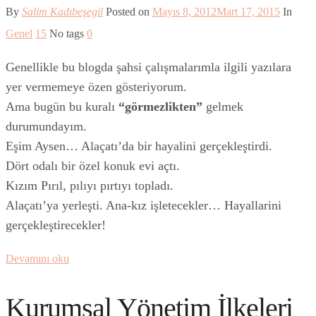
By
Salim Kadıbeşegil
Posted on
Mayıs 8, 2012
Mart 17, 2015
In
Genel
15
No tags
0
Genellikle bu blogda şahsi çalışmalarımla ilgili yazılara
yer vermemeye özen gösteriyorum.
Ama bugün bu kuralı
“görmezlikten”
gelmek
durumundayım.
Eşim Aysen… Alaçatı’da bir hayalini gerçekleştirdi.
Dört odalı bir özel konuk evi açtı.
Kızım Pırıl, pılıyı pırtıyı topladı.
Alaçatı’ya yerleşti. Ana-kız işletecekler… Hayallarini
gerçekleştirecekler!
Devamını oku
Kurumsal Yönetim İlkeleri