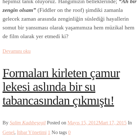
hepimiz tanık oluyoruz. Hangimizin belleklerinde;
“Ah bir
zengin olsam”
(Fiddler on the roof) şimdiki zamanla
gelecek zaman arasında zenginliğin süslediği hayallerin
somut bir yansıması olarak yaşamımıza hem müzikal hem
de film olarak yer etmedi ki?
Devamını oku
Formaları kirleten çamur
lekesi aslında bir su
tabancasından çıkmıştı!
By
Salim Kadıbeşegil
Posted on
Mayıs 15, 2012
Mart 17, 2015
In
Genel
,
İtibar Yönetimi
1
No tags
0