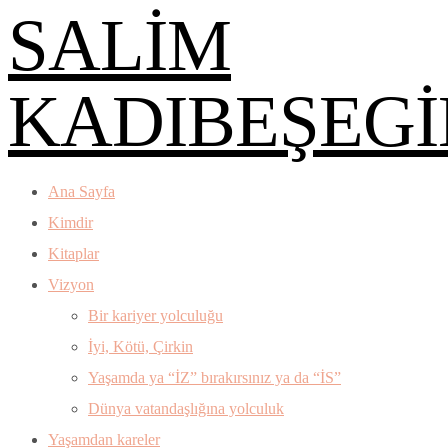
SALİM
KADIBEŞEGİ
Ana Sayfa
Kimdir
Kitaplar
Vizyon
Bir kariyer yolculuğu
İyi, Kötü, Çirkin
Yaşamda ya “İZ” bırakırsınız ya da “İS”
Dünya vatandaşlığına yolculuk
Yaşamdan kareler