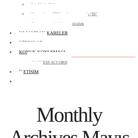
İyi, Kötü, Çirkin
Yaşamda ya “İZ” bırakırsınız ya da “İS”
Dünya vatandaşlığına yolculuk
YAŞAMDAN KARELER
VIDEOLAR
KONUK KONUŞMACI
BUSINESS ACCORD
İLETIŞIM
Monthly
Archives
Mayıs