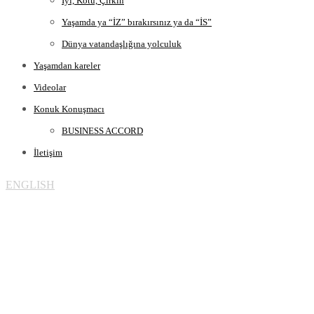
İyi, Kötü, Çirkin
Yaşamda ya “İZ” bırakırsınız ya da “İS”
Dünya vatandaşlığına yolculuk
Yaşamdan kareler
Videolar
Konuk Konuşmacı
BUSINESS ACCORD
İletişim
ENGLISH