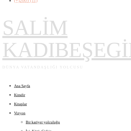
(+)
2005 (11)
SALİM
KADIBEŞEGİ
DÜNYA VATANDAŞLIĞI YOLCUSU
Ana Sayfa
Kimdir
Kitaplar
Vizyon
Bir kariyer yolculuğu